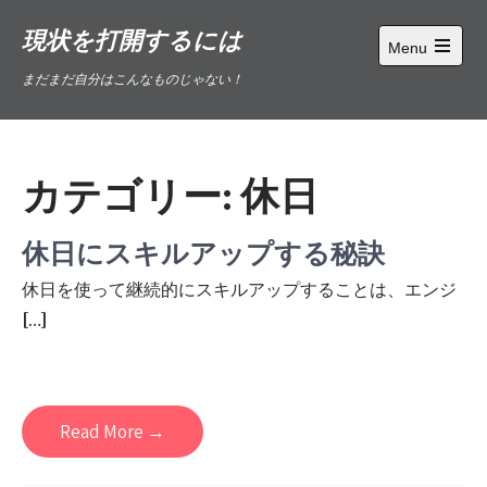
Skip
現状を打開するには
to
Menu
content
Open
まだまだ自分はこんなものじゃない！
main
menu
カテゴリー:
休日
休日にスキルアップする秘訣
休日を使って継続的にスキルアップすることは、エンジ
[…]
Read More →