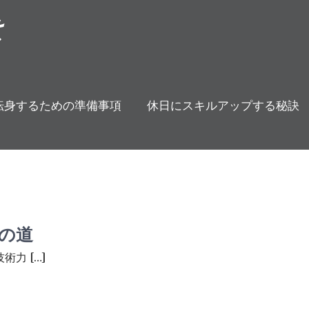
は
転身するための準備事項
休日にスキルアップする秘訣
の道
力 […]