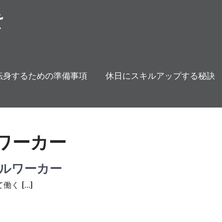
は
転身するための準備事項
休日にスキルアップする秘訣
ワーカー
ルワーカー
く […]