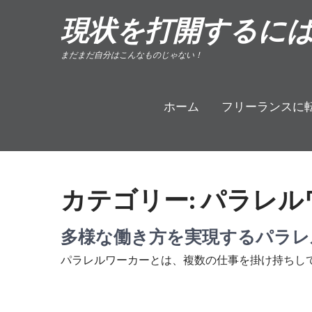
Skip
現状を打開するに
to
content
まだまだ自分はこんなものじゃない！
ホーム
フリーランスに
カテゴリー:
パラレル
多様な働き方を実現するパラレ
パラレルワーカーとは、複数の仕事を掛け持ちして働